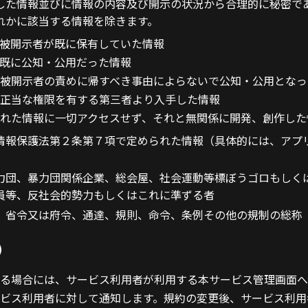
した情報並びに情報の内容及び開示の状況から合理的に秘密で
れかに該当する情報を除きます。
被開示者が既に保有していた情報
既に公知・公用だった情報
被開示者の責めに帰すべき事由によらないで公知・公用となっ
正当な権限を有する第三者より入手した情報
れた情報に一切アクセスせず、それと無関係に開発、創作した
情報保護法第２条第７項で定められた情報（具体的には、アプリ
力団、暴力団関係企業、総会屋、社会運動等標ぼうゴロもしく
員等、反社会的勢力もしくはこれに準ずる者
、省令又は府令、通達、規則、命令、条例その他の規制の総称
）
る場合には、サービス利用者が利用する本サービス管理画面へ
ビス利用者に対して通知します。規約の変更後、サービス利用